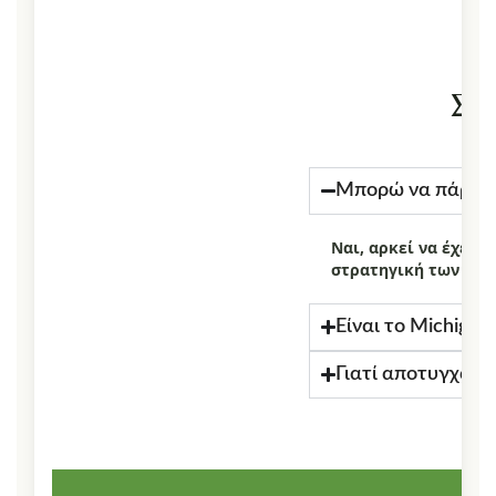
Συ
Μπορώ να πάρω P
Ναι, αρκεί να έχετε
στρατηγική των εξε
Είναι το Michigan
Γιατί αποτυγχάνου