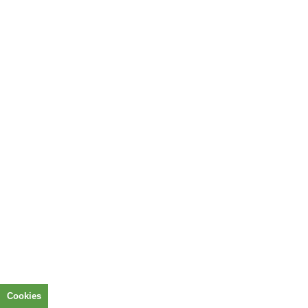
Πολιτική Απορρήτου
Πολιτική Cookies
Facebook-square
Cookies